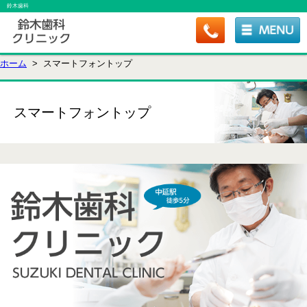
鈴木歯科
ホーム
> スマートフォントップ
スマートフォントップ